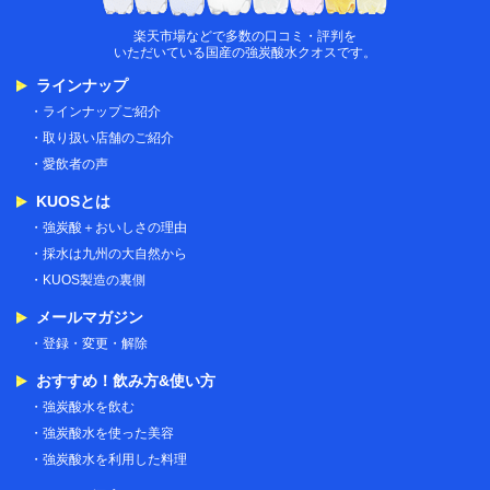
楽天市場炭酸水
楽天市場などで多数の口コミ・評判を
いただいている国産の強炭酸水クオスです。
ラインナップ
ラインナップご紹介
取り扱い店舗のご紹介
愛飲者の声
KUOSとは
強炭酸＋おいしさの理由
採水は九州の大自然から
KUOS製造の裏側
メールマガジン
登録・変更・解除
おすすめ！飲み方&使い方
強炭酸水を飲む
強炭酸水を使った美容
強炭酸水を利用した料理