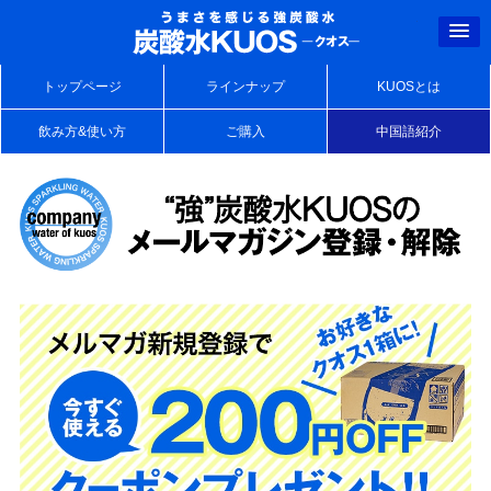
強炭酸水クオス
トップページ
ラインナップ
KUOSとは
飲み方&使い方
ご購入
中国語紹介
強