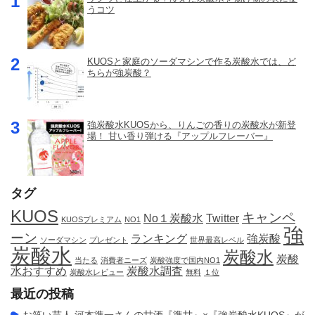
うコツ
KUOSと家庭のソーダマシンで作る炭酸水では、ど
ちらが強炭酸？
強炭酸水KUOSから、りんごの香りの炭酸水が新登
場！ 甘い香り弾ける『アップルフレーバー』
タグ
KUOS
キャンペ
No１炭酸水
Twitter
KUOSプレミアム
NO1
強
ーン
ランキング
強炭酸
ソーダマシン
プレゼント
世界最高レベル
炭酸水
炭酸水
炭酸
当たる
消費者ニーズ
炭酸強度で国内NO1
水おすすめ
炭酸水調査
炭酸水レビュー
無料
１位
最近の投稿