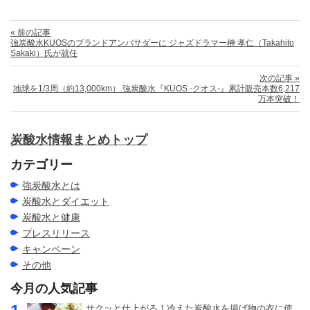
« 前の記事
強炭酸水KUOSのブランドアンバサダーに ジャズドラマー榊 孝仁（Takahito
Sakaki）氏が就任
次の記事 »
地球を1/3周（約13,000km） 強炭酸水『KUOS -クオス-』累計販売本数6,217
万本突破！
炭酸水情報まとめトップ
カテゴリー
強炭酸水とは
炭酸水とダイエット
炭酸水と健康
プレスリリース
キャンペーン
その他
今月の人気記事
サクッと仕上がる！冷えた炭酸水を揚げ物の衣に使