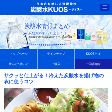
強炭酸水クオス
炭酸水情報まとめ
炭酸水をもっと楽しく！
強炭酸水KUOSや炭酸水にまつわる豆知識
トップページ
ラインナップ
KUOSとは
飲み方&使い方
ご購入
中国語紹介
サクッと仕上がる！冷えた炭酸水を揚げ物の
衣に使うコツ