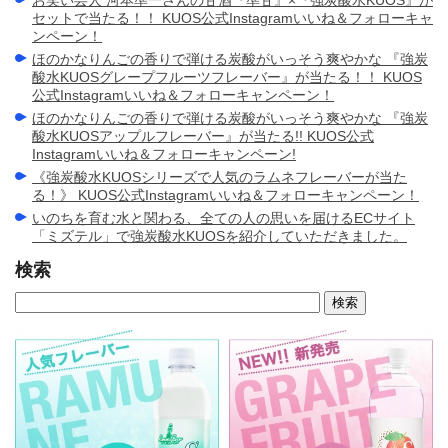
お笑い芸人 河本準一さんの甘酒『準甘』×『強炭酸水KUOS』が
セットで当たる！！ KUOS公式Instagramいいね＆フォローキャ
ンペーン！
ほのかなりんごの香りで弾ける炭酸がいっそう爽やかな 『強炭
酸水KUOSグレープフルーツフレーバー』が当たる！！ KUOS
公式Instagramいいね＆フォローキャンペーン！
ほのかなりんごの香りで弾ける炭酸がいっそう爽やかな 『強炭
酸水KUOSアップルフレーバー』が当たる!! KUOS公式
Instagramいいね＆フォローキャンペーン!
《強炭酸水KUOSシリーズで人気のラムネフレーバーが当た
る！》 KUOS公式Instagramいいね＆フォローキャンペーン！
いのちを育む水と関わる、全ての人の思いを届けるECサイト
「ミズテル」で強炭酸水KUOSを紹介していただきました。
検索