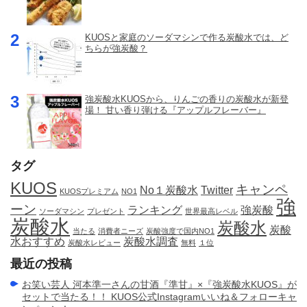
KUOSと家庭のソーダマシンで作る炭酸水では、ど
ちらが強炭酸？
強炭酸水KUOSから、りんごの香りの炭酸水が新登
場！ 甘い香り弾ける『アップルフレーバー』
タグ
KUOS
キャンペ
No１炭酸水
Twitter
KUOSプレミアム
NO1
強
ーン
ランキング
強炭酸
ソーダマシン
プレゼント
世界最高レベル
炭酸水
炭酸水
炭酸
当たる
消費者ニーズ
炭酸強度で国内NO1
水おすすめ
炭酸水調査
炭酸水レビュー
無料
１位
最近の投稿
お笑い芸人 河本準一さんの甘酒『準甘』×『強炭酸水KUOS』が
セットで当たる！！ KUOS公式Instagramいいね＆フォローキャ