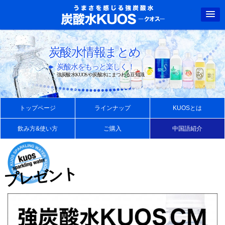
強炭酸水クオス
炭酸水情報まとめ
炭酸水をもっと楽しく！
強炭酸水KUOSや炭酸水にまつわる豆知識
トップページ
ラインナップ
KUOSとは
飲み方&使い方
ご購入
中国語紹介
プレゼント