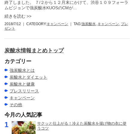
終了しました。 ７/２から１２月末にかけて、渋谷１０９フォーラ
ムビジョンで強炭酸水KUOSのCMが…
続きを読む >>
2018/7/12
｜ CATEGORY:
キャンペーン
｜ TAG:
強炭酸水
,
キャンペーン
,
プレ
ゼント
炭酸水情報まとめトップ
カテゴリー
強炭酸水とは
炭酸水とダイエット
炭酸水と健康
プレスリリース
キャンペーン
その他
今月の人気記事
サクッと仕上がる！冷えた炭酸水を揚げ物の衣に使
うコツ