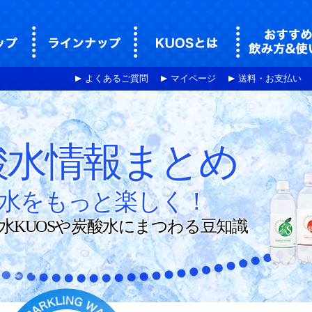
00%国産の安全で美味しい炭酸水です。
強炭酸水クオストップページ
炭酸水クオス(KUOS)のラインナップ
強炭酸水クオス(KUOS
よくあるご質問
マイページ
送料・お支払い
酸水情報まとめ
水をもっと楽しく！
水KUOSや炭酸水にまつわる豆知識