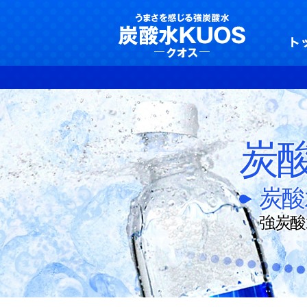
強炭酸水クオスは1
炭
炭酸
強炭酸