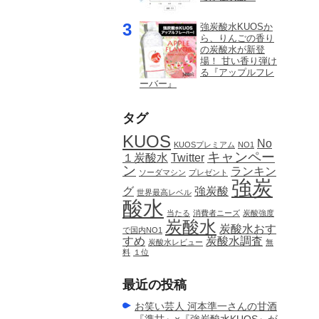
強炭酸水KUOSか
ら、りんごの香り
の炭酸水が新登
場！ 甘い香り弾け
る『アップルフレ
ーバー』
タグ
KUOS
No
KUOSプレミアム
NO1
キャンペー
１炭酸水
Twitter
ン
ランキン
ソーダマシン
プレゼント
強炭
グ
強炭酸
世界最高レベル
酸水
当たる
消費者ニーズ
炭酸強度
炭酸水
炭酸水おす
で国内NO1
すめ
炭酸水調査
炭酸水レビュー
無
料
１位
最近の投稿
お笑い芸人 河本準一さんの甘酒
『準甘』×『強炭酸水KUOS』が