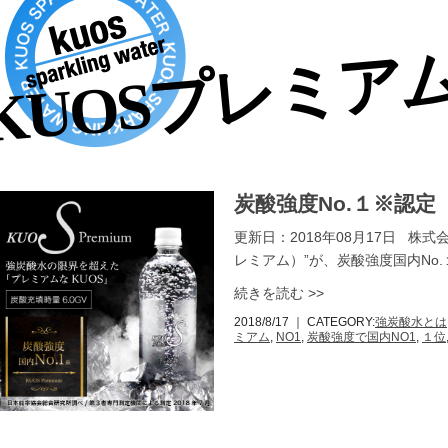
KUOSプレミア
炭酸強度No.１※認定 
更新日：2018年08月17日 株式会社
レミアム）”が、炭酸強度国内No
続きを読む >>
2018/8/17
｜ CATEGORY:
強炭酸水とは
ミアム
,
NO1
,
炭酸強度で国内NO1
,
１位