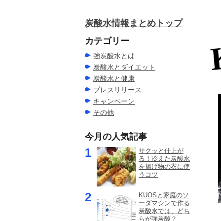
炭酸水情報まとめトップ
カテゴリー
強炭酸水とは
炭酸水とダイエット
炭酸水と健康
プレスリリース
キャンペーン
その他
今月の人気記事
サクッと仕上が
る！冷えた炭酸水
を揚げ物の衣に使
うコツ
KUOSと家庭のソ
ーダマシンで作る
炭酸水では、どち
らが強炭酸？