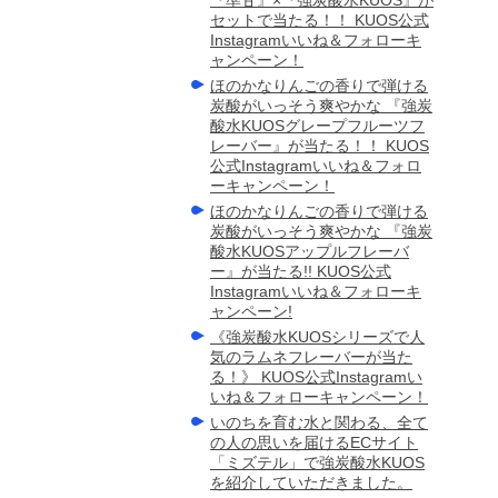
セットで当たる！！ KUOS公式
Instagramいいね＆フォローキ
ャンペーン！
ほのかなりんごの香りで弾ける
炭酸がいっそう爽やかな 『強炭
酸水KUOSグレープフルーツフ
レーバー』が当たる！！ KUOS
公式Instagramいいね＆フォロ
ーキャンペーン！
ほのかなりんごの香りで弾ける
炭酸がいっそう爽やかな 『強炭
酸水KUOSアップルフレーバ
ー』が当たる!! KUOS公式
Instagramいいね＆フォローキ
ャンペーン!
《強炭酸水KUOSシリーズで人
気のラムネフレーバーが当た
る！》 KUOS公式Instagramい
いね＆フォローキャンペーン！
いのちを育む水と関わる、全て
の人の思いを届けるECサイト
「ミズテル」で強炭酸水KUOS
を紹介していただきました。